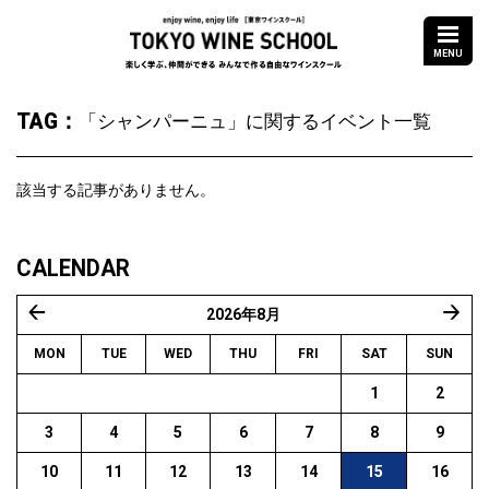
enjoy wine,enjoy life
TOKYO WINE S
MENU
楽しく学ぶ、仲間が
TAG：
「シャンパーニュ」に関するイベント一覧
該当する記事がありません。
CALENDAR
2026年8月
« 7月
9月 
MON
TUE
WED
THU
FRI
SAT
SUN
1
2
3
4
5
6
7
8
9
10
11
12
13
14
15
16