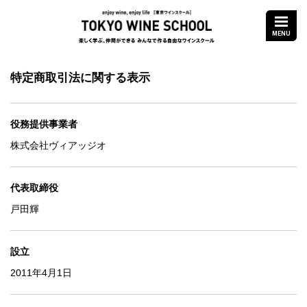
enjoy wine,enjoy life
TOKYO WINE S
MENU
楽しく学ぶ、仲間が
特定商取引法に関する表示
役務提供事業者
株式会社ヴィアッジオ
代表取締役
戸田輝
設立
2011年4月1日