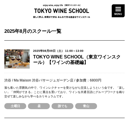
enjoy wine,enjoy life
TOKYO WINE S
MENU
楽しく学ぶ、仲間が
2025年8月のスクール一覧
2025年08月09日（土） 11:00～13:00
TOKYO WINE SCHOOL（東京ワインスク
ール）【ワインの基礎編】
渋谷
Ma Maison 渋谷パサージュガーデン店
参加費：6800円
落ち着いた雰囲気の中で、ワインレクチャーを受けながら交流しようという会です。「楽し
い」「仲間ができる」ことに重点を置いており、ワインを共通言語にグループワークを織り
交ぜて楽しみながら学べるカリキュラムです。
土曜日
昼
誰でも
青山